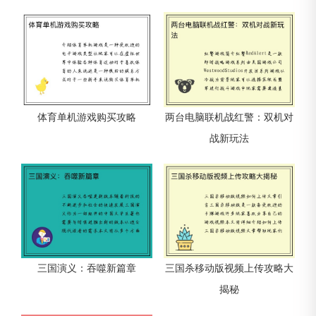
体育单机游戏购买攻略
两台电脑联机战红警：双机对
战新玩法
三国演义：吞噬新篇章
三国杀移动版视频上传攻略大
揭秘