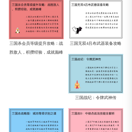
三国杀会员等级提升攻略：战
三国无双4吕布武器装备攻略
胜敌人，积攒经验，成就巅峰
三国战纪：令牌武神传